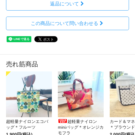
返品について
この商品について問い合わせる
売れ筋商品
超軽量ナイロンエコバ
超軽量ナイロン
カード＆マネ
ッグ＊フルーツ
miniバッグ＊オレンジカ
＊ブラウンド
モフラ
1,900円(税込)
2,000円(税込