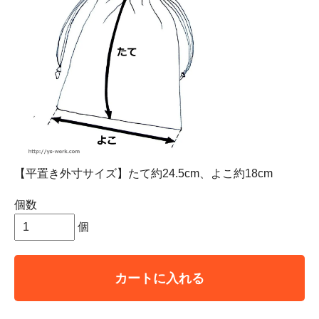
【平置き外寸サイズ】たて約24.5cm、よこ約18cm
個数
個
カートに入れる