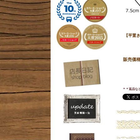
【平置き
販売価
＊＊返品な