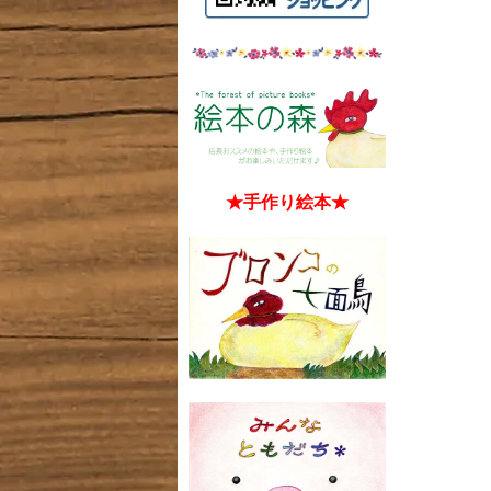
★手作り絵本★