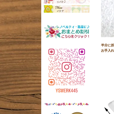
半分に
お手入