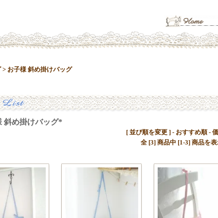
グ
>
お子様 斜め掛けバッグ
 斜め掛けバッグ*
[ 並び順を変更 ] -
おすすめ順
-
全 [3] 商品中 [1-3] 商