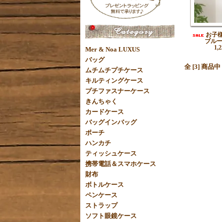
お子
ブル
1,
Mer & Noa LUXUS
バッグ
全 [3] 商品
ムチムチプチケース
キルティングケース
プチファスナーケース
きんちゃく
カードケース
バッグインバッグ
ポーチ
ハンカチ
ティッシュケース
携帯電話＆スマホケース
財布
ボトルケース
ペンケース
ストラップ
ソフト眼鏡ケース