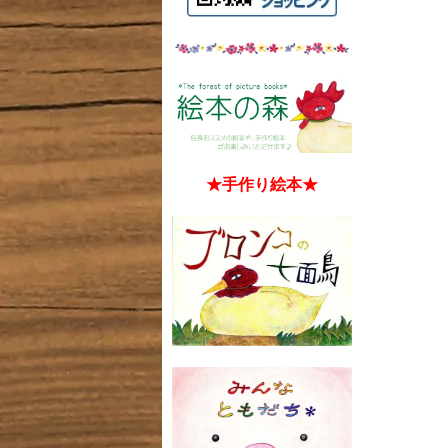
★手作り絵本★