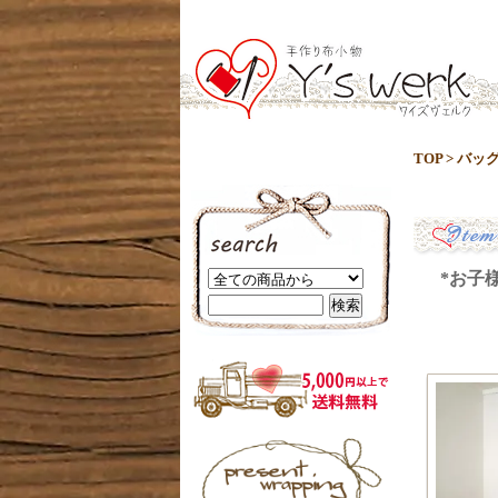
TOP
>
バッ
*お子様