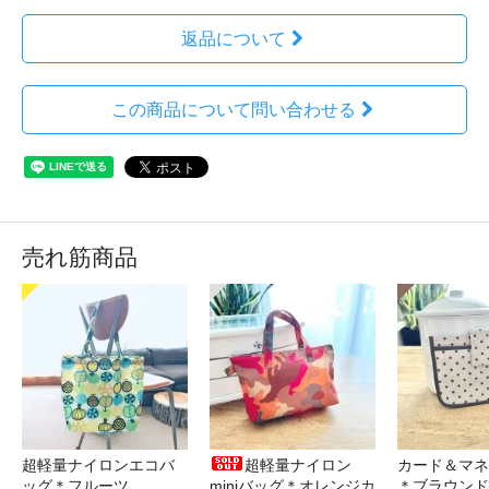
返品について
この商品について問い合わせる
売れ筋商品
超軽量ナイロンエコバ
超軽量ナイロン
カード＆マネ
ッグ＊フルーツ
miniバッグ＊オレンジカ
＊ブラウンド