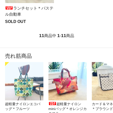
ランチセット＊パステ
ル自動車
SOLD OUT
11
1
11
商品中
-
商品
売れ筋商品
超軽量ナイロンエコバ
超軽量ナイロン
カード＆マネ
ッグ＊フルーツ
miniバッグ＊オレンジカ
＊ブラウンド