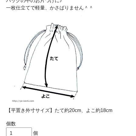
バッグの中のお片づけに♪
一枚仕立てで軽量、かさばりません＾＾
【平置き外寸サイズ】たて約20cm、よこ約18cm
個数
個