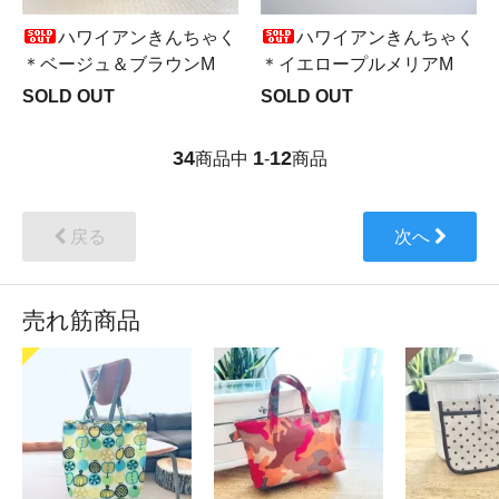
ハワイアンきんちゃく
ハワイアンきんちゃく
＊ベージュ＆ブラウンM
＊イエロープルメリアM
SOLD OUT
SOLD OUT
34
1
12
商品中
-
商品
戻る
次へ
売れ筋商品