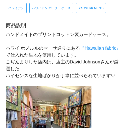
ハワイアン
ハワイアン ポーチ・ケース
Y'S WERK MEN'S
商品説明
ハンドメイドのプリントコットン製カードケース。
ハワイ ホノルルのマーサ通りにある
『Hawaiian fabric』
で仕入れた生地を使用しています。
こぢんまりした店内は、店主のDavid Johnsonさんが厳
選した
ハイセンスな生地ばかりが丁寧に並べられています♡