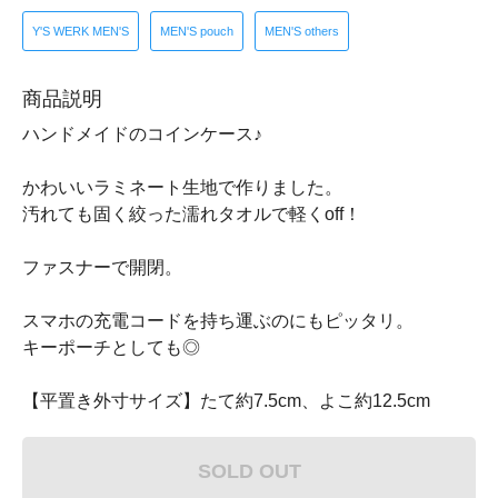
Y'S WERK MEN'S
MEN'S pouch
MEN'S others
商品説明
ハンドメイドのコインケース♪
かわいいラミネート生地で作りました。
汚れても固く絞った濡れタオルで軽くoff！
ファスナーで開閉。
スマホの充電コードを持ち運ぶのにもピッタリ。
キーポーチとしても◎
【平置き外寸サイズ】たて約7.5cm、よこ約12.5cm
SOLD OUT