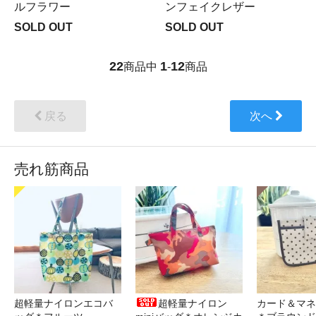
ルフラワー
ンフェイクレザー
SOLD OUT
SOLD OUT
22
1
12
商品中
-
商品
戻る
次へ
売れ筋商品
超軽量ナイロンエコバ
超軽量ナイロン
カード＆マネ