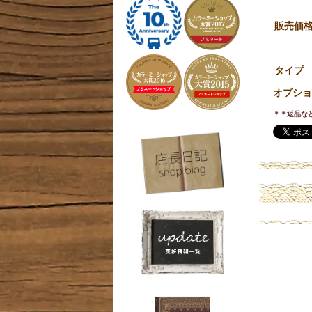
販売価
タイプ
オプショ
＊＊返品な