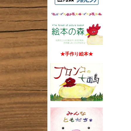
★手作り絵本★