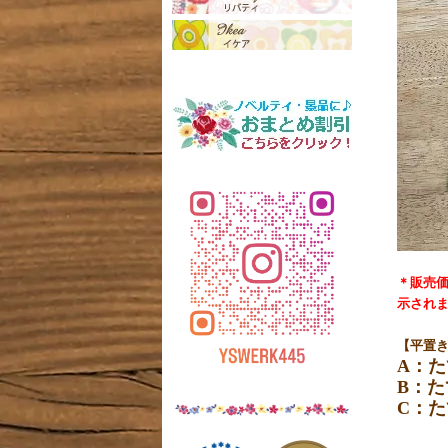
＊販売
示され
【平置
A：た
B：た
C：た