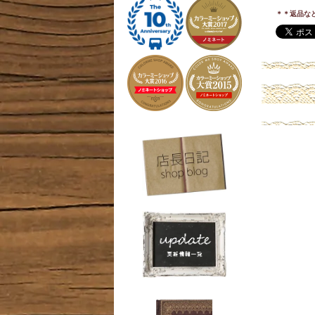
＊＊返品な