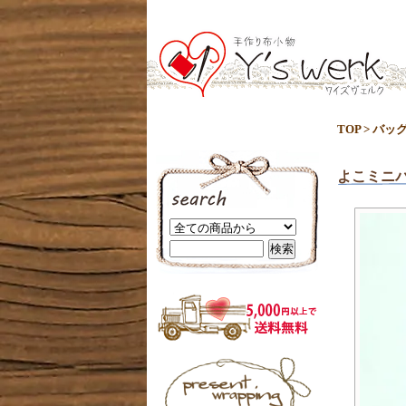
TOP
>
バッ
よこミニ