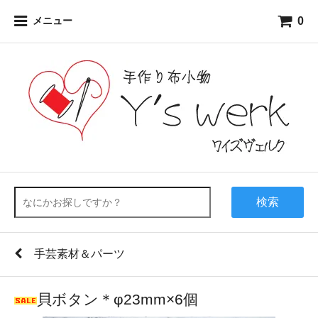
0
メニュー
検索
手芸素材＆パーツ
貝ボタン＊φ23mm×6個