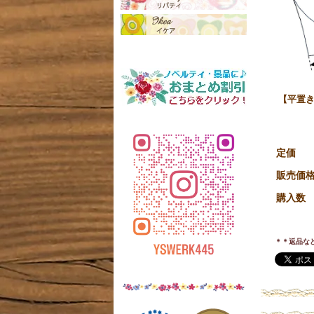
【平置き
定価
販売価
購入数
＊＊返品な