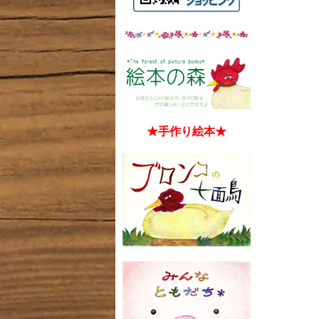
★手作り絵本★