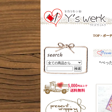
TOP
>
ポー
*ぺった