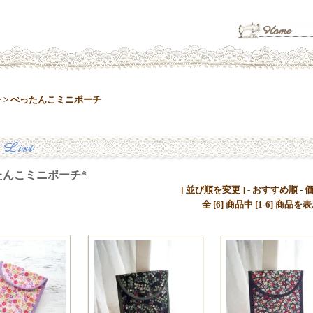
チ
>
ぺったんこミニポーチ
んこミニポーチ*
[ 並び順を変更 ] -
おすすめ順
-
全 [6] 商品中 [1-6] 商