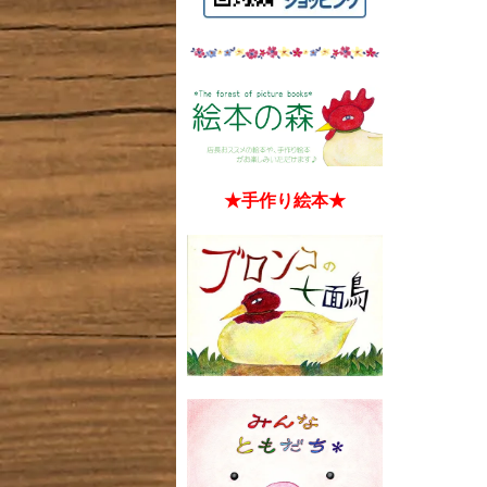
★手作り絵本★