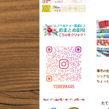
薄手の
シック
ちょっ