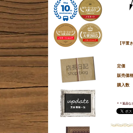
【平置き
定価
販売価
購入数
＊＊返品な