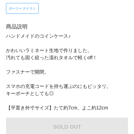
ガーリー テイスト
商品説明
ハンドメイドのコインケース♪
かわいいラミネート生地で作りました。
汚れても固く絞った濡れタオルで軽くoff！
ファスナーで開閉。
スマホの充電コードを持ち運ぶのにもピッタリ。
キーポーチとしても◎
【平置き外寸サイズ】たて約7cm、よこ約12cm
SOLD OUT