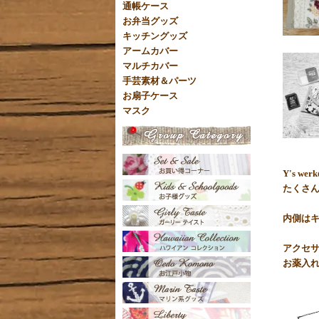
通帳ケース
お弁当グッズ
キッチングッズ
アームカバー
マルチカバー
手芸素材＆パーツ
お扇子ケース
マスク
Y's 
たくさん
内側は
アクセサ
お薬入