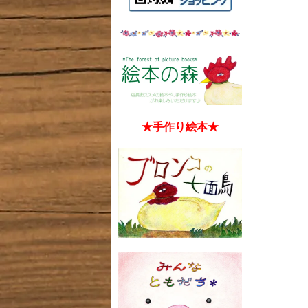
★手作り絵本★