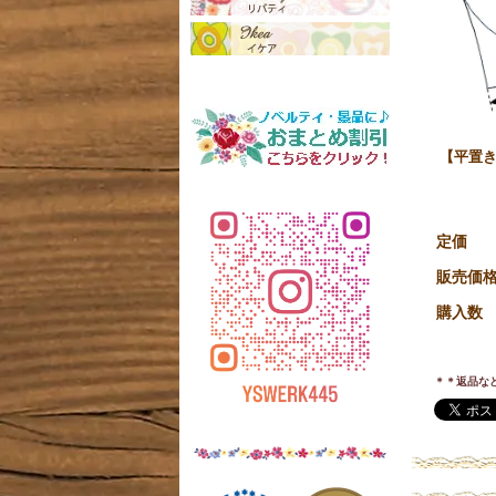
【平置き
定価
販売価
購入数
＊＊返品な