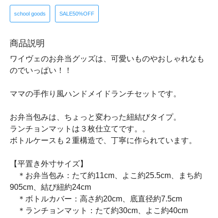
school goods
SALE50%OFF
商品説明
ワイヴェのお弁当グッズは、可愛いものやおしゃれなも
のでいっぱい！！
ママの手作り風ハンドメイドランチセットです。
お弁当包みは、ちょっと変わった紐結びタイプ。
ランチョンマットは３枚仕立てです。。
ボトルケースも２重構造で、丁寧に作られています。
【平置き外寸サイズ】
＊お弁当包み：たて約11cm、よこ約25.5cm、まち約
905cm、結び紐約24cm
＊ボトルカバー：高さ約20cm、底直径約7.5cm
＊ランチョンマット：たて約30cm、よこ約40cm