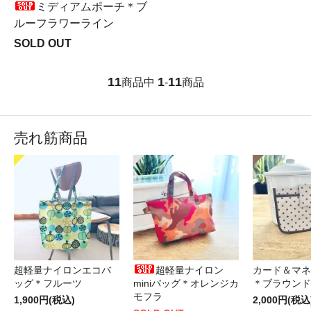
ミディアムポーチ＊ブ
ルーフラワーライン
SOLD OUT
11
1
11
商品中
-
商品
売れ筋商品
超軽量ナイロンエコバ
超軽量ナイロン
カード＆マネ
ッグ＊フルーツ
miniバッグ＊オレンジカ
＊ブラウンド
モフラ
1,900円(税込)
2,000円(税込