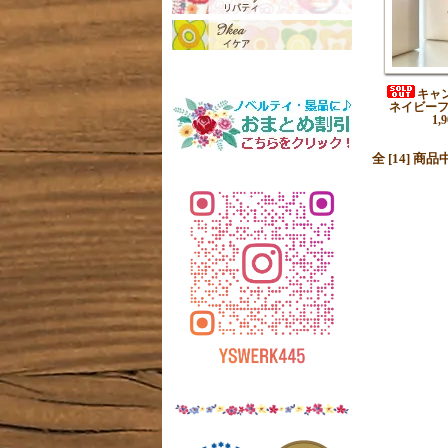
キャ
ネイビー
1,
全 [14] 商