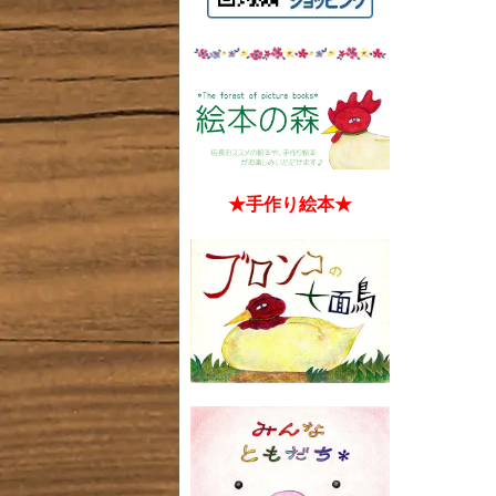
★手作り絵本★