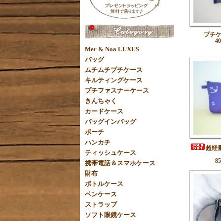
プチ
4
Mer & Noa LUXUS
バッグ
ムチムチプチケース
キルティングケース
プチファスナーケース
きんちゃく
カードケース
バッグインバッグ
ポーチ
ハンカチ
超軽
ティッシュケース
8
携帯電話＆スマホケース
財布
ボトルケース
ペンケース
ストラップ
ソフト眼鏡ケース