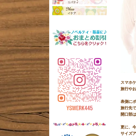
スマホケ
旅行やお
表側に
旅行先
開口部
更に、
サイズ