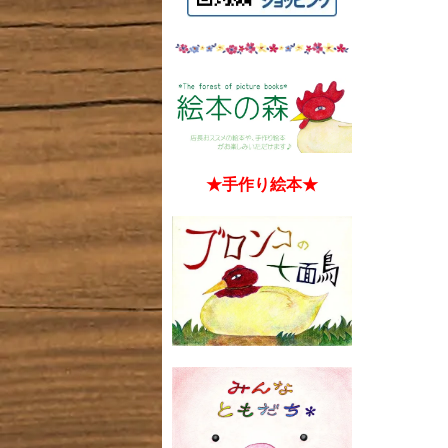
★手作り絵本★