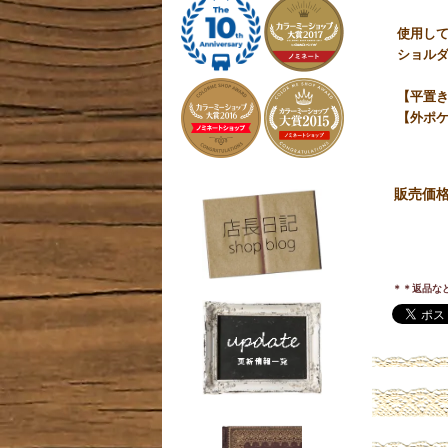
使用し
ショル
【平置き
【外ポケ
販売価
＊＊返品な