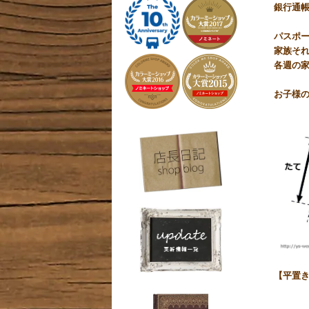
銀行通
パスポ
家族そ
各週の家
お子様の
【平置き