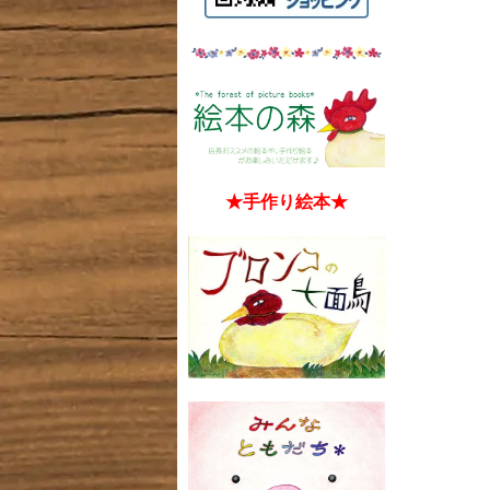
★手作り絵本★