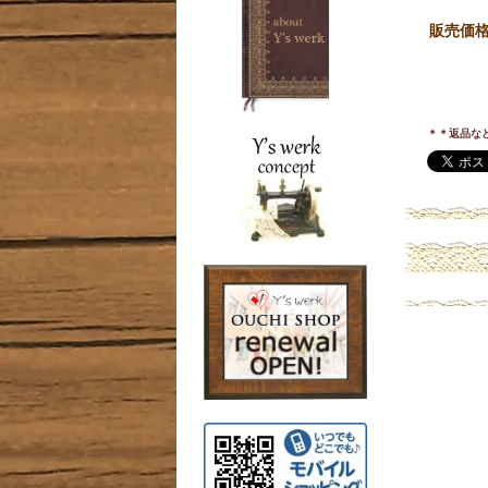
販売価
＊＊返品な