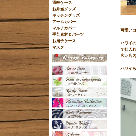
通帳ケース
お弁当グッズ
キッチングッズ
アームカバー
マルチカバー
可愛いコ
手芸素材＆パーツ
お扇子ケース
ハワイ
マスク
で仕入
広い店
ハワイ