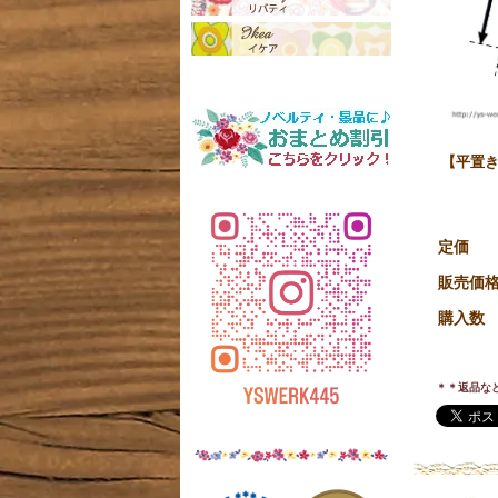
【平置き
定価
販売価
購入数
＊＊返品な