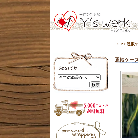
TOP
>
通帳
通帳ケー