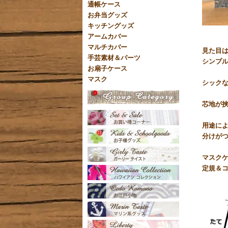
通帳ケース
お弁当グッズ
キッチングッズ
アームカバー
マルチカバー
見た目
手芸素材＆パーツ
シンプ
お扇子ケース
マスク
シック
芯地が
用途に
分けが
マスク
定規＆