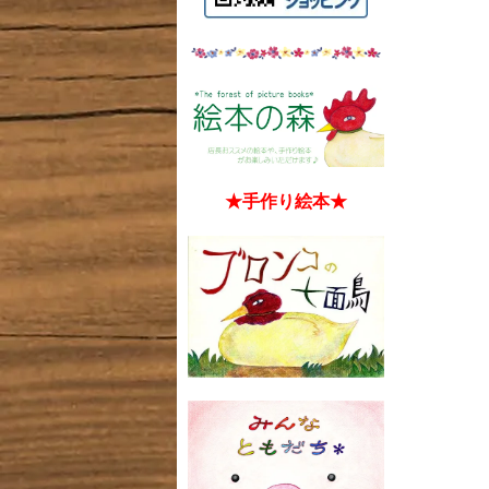
★手作り絵本★