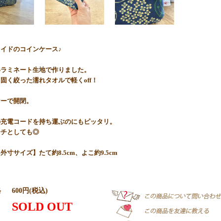
イドのコインケース♪
いラミネート生地で作りました。
固く絞った濡れタオルで軽くoff！
ナーで開閉。
の充電コードを持ち運ぶのにもピッタリ。
ーチとしても◎
外寸サイズ】たて約8.5cm、よこ約9.5cm
格
600円(税込)
SOLD OUT