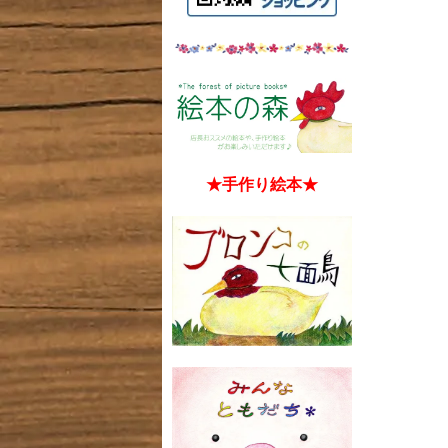
★手作り絵本★