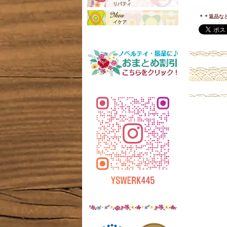
＊＊返品な