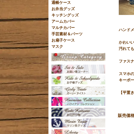
通帳ケース
お弁当グッズ
キッチングッズ
アームカバー
マルチカバー
ハンドメ
手芸素材＆パーツ
お扇子ケース
かわい
マスク
汚れても
ファス
スマホ
キーポ
【平置き
販売価