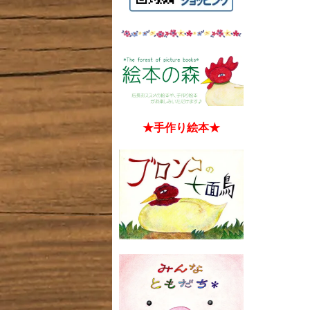
★手作り絵本★