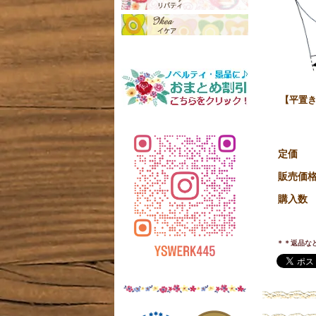
【平置き
定価
販売価
購入数
＊＊返品な