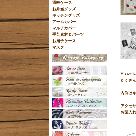
通帳ケース
お弁当グッズ
キッチングッズ
アームカバー
マルチカバー
手芸素材＆パーツ
お扇子ケース
マスク
Y's 
たくさん
内側は
アクセサ
お薬入