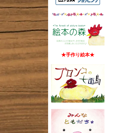
★手作り絵本★