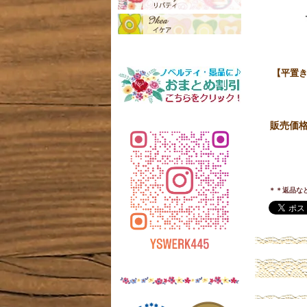
【平置き
販売価
＊＊返品な