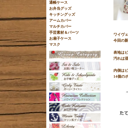
通帳ケース
お弁当グッズ
キッチングッズ
アームカバー
マルチカバー
手芸素材＆パーツ
ワイヴ
お扇子ケース
今回の新
マスク
表地は
汚れは
内側は
14個の