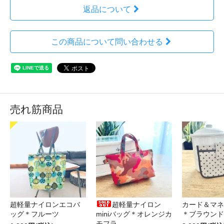
返品について
この商品について問い合わせる
売れ筋商品
超軽量ナイロンエコバ
超軽量ナイロン
カード＆マネ
ッグ＊フルーツ
miniバッグ＊オレンジカ
＊ブラウンド
モフラ