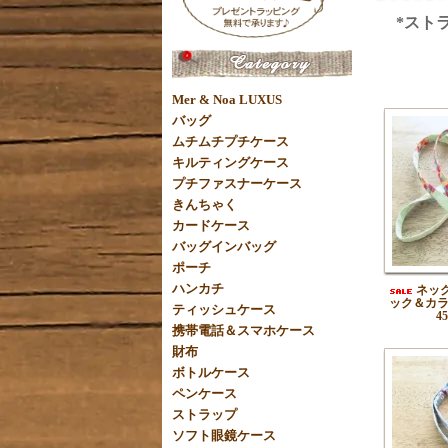
*ストラ
Mer & Noa LUXUS
バッグ
ムチムチプチケース
キルティングケース
プチファスナーケース
きんちゃく
カードケース
バッグインバッグ
ポーチ
ハンカチ
ネッ
ック＆カ
ティッシュケース
4
携帯電話＆スマホケース
財布
ボトルケース
ペンケース
ストラップ
ソフト眼鏡ケース