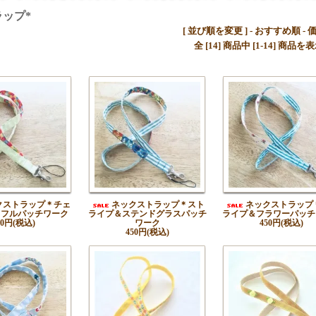
ップ*
[ 並び順を変更 ] -
おすすめ順
-
全 [14] 商品中 [1-14] 商
クストラップ＊チェ
ネックストラップ＊スト
ネックストラップ
ラフルパッチワーク
ライプ＆ステンドグラスパッチ
ライプ＆フラワーパッチ
50円(税込)
ワーク
450円(税込)
450円(税込)