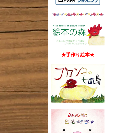
★手作り絵本★