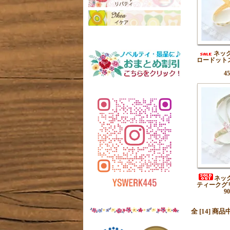
ネッ
ロードット
4
ネッ
ティークグ
9
全 [14] 商