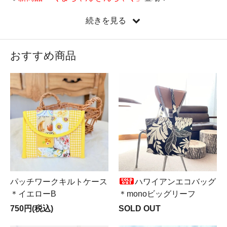
♡
新しい縦型ミニバッグ『たてぺたミニバッグ』新登
続きを見る
場！
♡新コーナー
Mer ＆ Noa LUXUS（メルノア ルクスス）
OPEN♪
おすすめ商品
♡遂に来ました！
LIBERTY全品半額SALE実施中
！！！
パッチワークキルトケース
ハワイアンエコバッグ
＊イエローB
＊monoビッグリーフ
750円(税込)
SOLD OUT