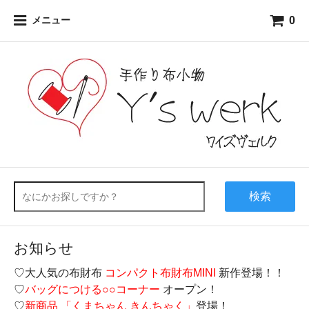
0
メニュー
検索
お知らせ
♡大人気の布財布
コンパクト布財布MINI
新作登場！！
♡
バッグにつける○○コーナー
オープン！
♡
新商品 「くまちゃん きんちゃく」
登場！