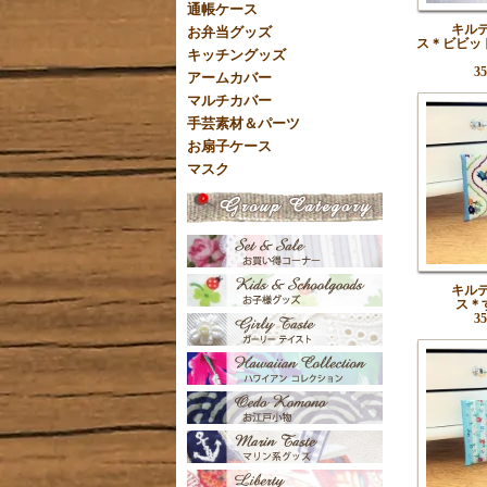
通帳ケース
キル
お弁当グッズ
ス＊ビビッ
キッチングッズ
3
アームカバー
マルチカバー
手芸素材＆パーツ
お扇子ケース
マスク
キル
ス＊
3