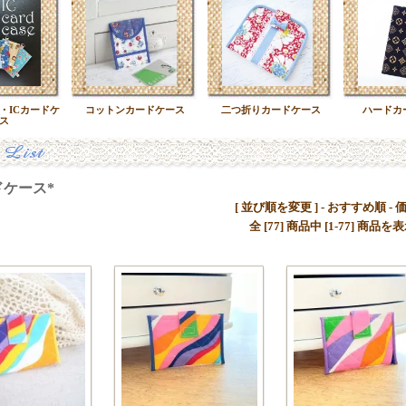
・ICカードケ
コットンカードケース
二つ折りカードケース
ハードカ
ス
ケース*
[ 並び順を変更 ] -
おすすめ順
-
全 [77] 商品中 [1-77] 商