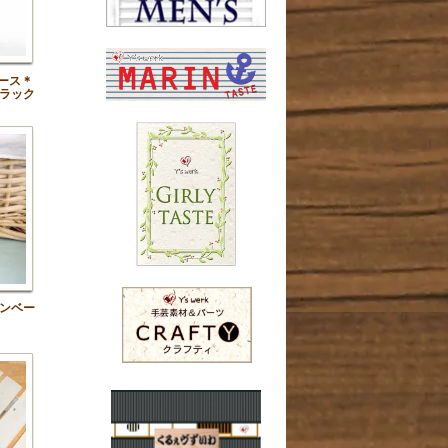
ース＊
ラック
ンベー