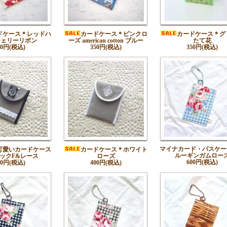
ドケース＊レッドハ
カードケース＊ピンクロ
カードケース＊グ
チェリーリボン
ーズ american cotton ブルー
たて花
50円(税込)
350円(税込)
350円(税込)
マイナカード・パスケー
可愛いカードケース
カードケース＊ホワイト
ルーギンガムロー
ックF&レース
ローズ
600円(税込)
00円(税込)
400円(税込)