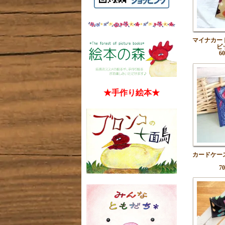
マイナカー
ビ
6
★手作り絵本★
カードケー
7