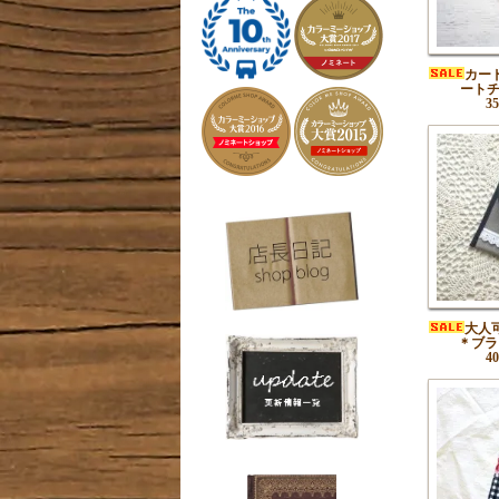
カー
ート
3
大人
＊ブラ
4