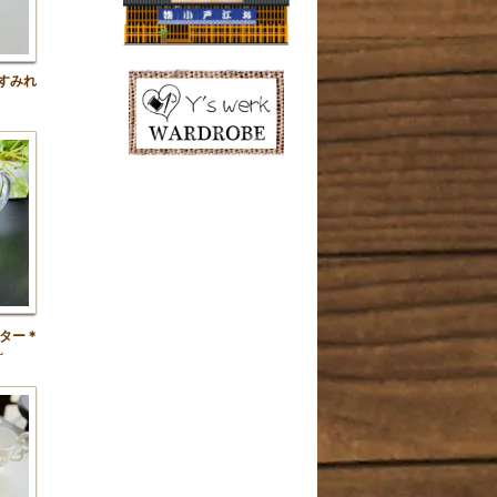
すみれ
スター＊
L