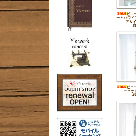
ビニ
ー＊ハワイ
ア＆
4
ビニ
ー＊オ
4