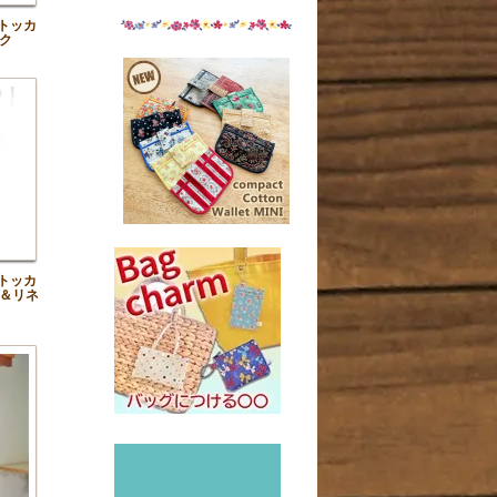
トッカ
ク
トッカ
＆リネ