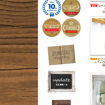
コー
3
ビニ
ー＊ハ
4