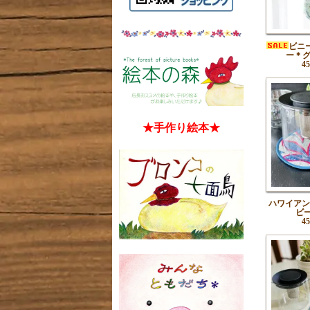
ビニ
ー＊
4
★手作り絵本★
ハワイアン
ビ
4