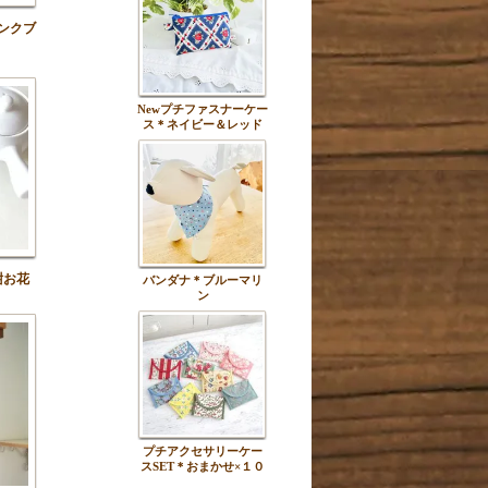
ンクブ
Newプチファスナーケー
ス＊ネイビー＆レッド
紺お花
バンダナ＊ブルーマリ
ン
プチアクセサリーケー
スSET＊おまかせ×１０