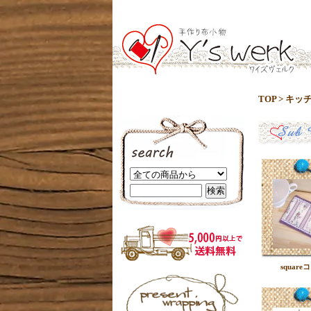
TOP
>
キッ
squar