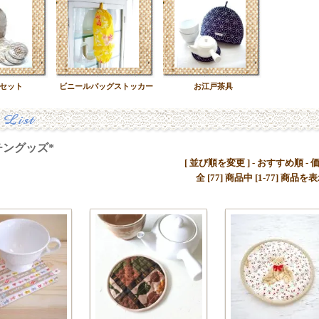
セット
ビニールバッグストッカー
お江戸茶具
ングッズ*
[ 並び順を変更 ] -
おすすめ順
-
全 [77] 商品中 [1-77] 商