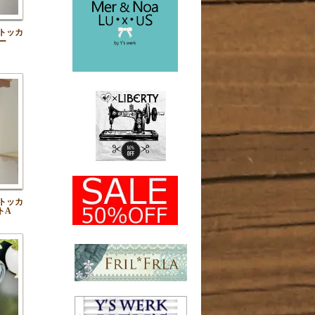
トッカ
ー
トッカ
トA